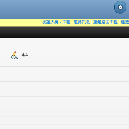
|
|
|
友誼大橋 - 工程
道路訊息
重鋪路面工程
建造工
4/4