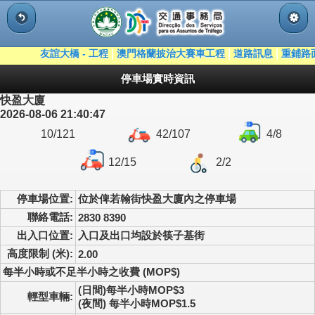
© 2021 DSAT
|
|
|
友誼大橋 - 工程
澳門格蘭披治大賽車工程
道路訊息
重鋪路
停車場實時資訊
快盈大廈
2026-08-06 21:40:47
10/121
42/107
4/8
12/15
2/2
停車場位置:
位於俾若翰街快盈大廈內之停車場
聯絡電話:
2830 8390
出入口位置:
入口及出口均設於筷子基街
高度限制 (米):
2.00
每半小時或不足半小時之收費 (MOP$)
(日間)每半小時MOP$3
輕型車輛:
(夜間) 每半小時MOP$1.5