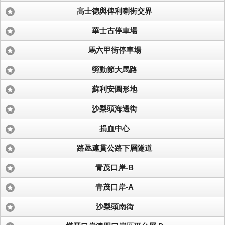
高士德與俾利喇街交界
華士古停車場
馬六甲街停車場
勞動節大馬路
蘇利安圓形地
沙梨頭海邊街
捐血中心
路氹連貫公路下層隧道
青茂口岸-B
青茂口岸-A
沙梨頭南街