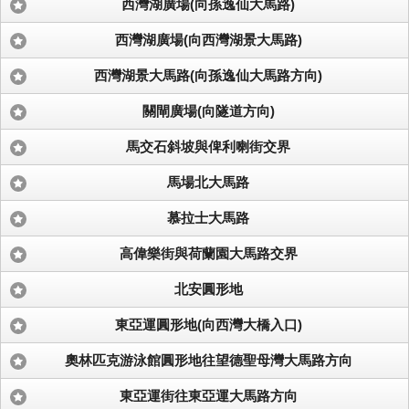
西灣湖廣場(向孫逸仙大馬路)
西灣湖廣場(向西灣湖景大馬路)
西灣湖景大馬路(向孫逸仙大馬路方向)
關閘廣場(向隧道方向)
馬交石斜坡與俾利喇街交界
馬場北大馬路
慕拉士大馬路
高偉樂街與荷蘭園大馬路交界
北安圓形地
東亞運圓形地(向西灣大橋入口)
奧林匹克游泳館圓形地往望德聖母灣大馬路方向
東亞運街往東亞運大馬路方向