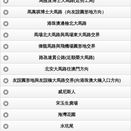
馬揸度博士大馬路(近勞工局)
馬萬祺博士大馬路（向友誼圓形地方向）
港珠澳邊檢北大馬路
馬場北大馬路與馬場東大馬路交界
偉龍馬路與飛機場圓形地交界
路氹連貫公路(近順榮大馬路)
北安大馬路往澳門方向
友誼圓形地與友誼橋大馬路交界(向港珠澳大橋入口方向)
威尼斯人
宋玉生廣場
海灣花園
水坑尾