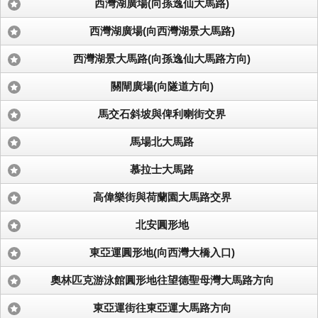
西灣湖廣場(向孫逸仙大馬路)
西灣湖廣場(向西灣湖景大馬路)
西灣湖景大馬路(向孫逸仙大馬路方向)
關閘廣場(向隧道方向)
馬交石斜坡與俾利喇街交界
馬場北大馬路
慕拉士大馬路
高偉樂街與荷蘭園大馬路交界
北安圓形地
東亞運圓形地(向西灣大橋入口)
奧林匹克游泳館圓形地往望德聖母灣大馬路方向
東亞運街往東亞運大馬路方向