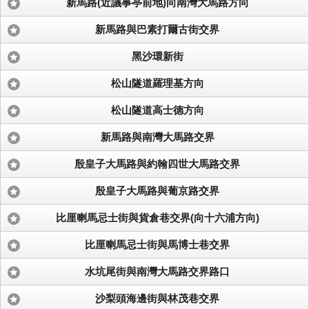
新馬路(近議事亭前地)向南灣大馬路方向
新馬路與巴素打爾古街交界
黑沙環新街
松山隧道羅理基方向
松山隧道高士德方向
新馬路與南灣大馬路交界
殷皇子大馬路與約翰四世大馬路交界
殷皇子大馬路與葡京路交界
比厘喇馬忌士街與貨倉巷交界(向十六浦方向)
比厘喇馬忌士街與馬博士巷交界
水坑尾街與南灣大馬路交界路口
沙梨頭海邊街與林茂巷交界