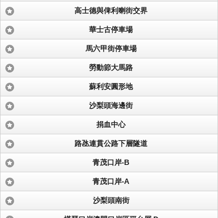
高士德與俾利喇街交界
華士古停車場
馬六甲街停車場
勞動節大馬路
蘇利安圓形地
沙梨頭海邊街
捐血中心
路氹連貫公路下層隧道
青茂口岸-B
青茂口岸-A
沙梨頭南街