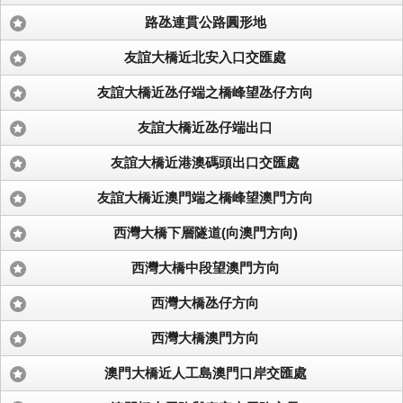
路氹連貫公路圓形地
友誼大橋近北安入口交匯處
友誼大橋近氹仔端之橋峰望氹仔方向
友誼大橋近氹仔端出口
友誼大橋近港澳碼頭出口交匯處
友誼大橋近澳門端之橋峰望澳門方向
西灣大橋下層隧道(向澳門方向)
西灣大橋中段望澳門方向
西灣大橋氹仔方向
西灣大橋澳門方向
澳門大橋近人工島澳門口岸交匯處