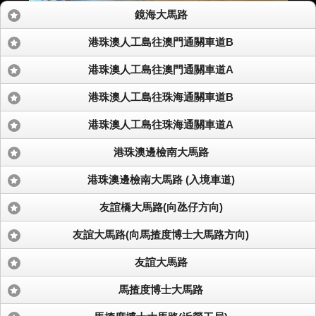
鏡海大馬路
港珠澳人工島往澳門通關車道B
港珠澳人工島往澳門通關車道A
港珠澳人工島往珠海通關車道B
港珠澳人工島往珠海通關車道A
港珠澳邊檢南大馬路
港珠澳邊檢南大馬路 (入境車道)
友誼橋大馬路(向氹仔方向)
友誼大馬路(向馬揸度博士大馬路方向)
友誼大馬路
馬揸度博士大馬路