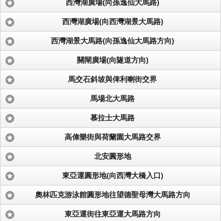
西灣湖廣場(向孫逸仙大馬路)
西灣湖廣場(向西灣湖景大馬路)
西灣湖景大馬路(向孫逸仙大馬路方向)
關閘廣場(向隧道方向)
馬交石斜坡與俾利喇街交界
馬場北大馬路
慕拉士大馬路
高偉樂街與荷蘭園大馬路交界
北安圓形地
東亞運圓形地(向西灣大橋入口)
奧林匹克游泳館圓形地往望德聖母灣大馬路方向
東亞運街往東亞運大馬路方向