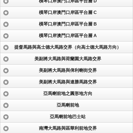
橫琴口岸澳門口岸區平台層 D
橫琴口岸澳門口岸區平台層 C
橫琴口岸澳門口岸區平台層 B
橫琴口岸澳門口岸區平台層 A
提督馬路與高士德大馬路交界（向高士德大馬路方向）
美副將大馬路與荷蘭園大馬路交界
美副將大馬路與俾利喇街交界
美副將大馬路與連勝馬路交界
亞馬喇前地之圓形地方向
亞馬喇前地
亞馬喇前地巴士站
南灣大馬路與區華利前地交界