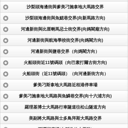
沙梨頭海邊街與爹美刁施拿地大馬路交界
沙梨頭海邊街與魚鰓巷交界(向新馬路方向)
河邊新街與比厘喇馬忌士街交界(向媽閣廟方向)
河邊新街與航海學校街交界(向媽閣方向)
河邊新街與鹽巷交界（向媽閣方向）
火船頭街近11號碼頭（向巴素打爾古街方向)
火船頭街（近11號碼頭）（向河邊新街方向）
爹美刁斯拿地大馬路近栢港停車場
爹美刁施拿地大馬路與魚鱗巷交界(向十六浦方向)
羅理基博士大馬路行車隧道往松山隧道方向
美副將大馬路與士多鳥拜斯大馬路交界