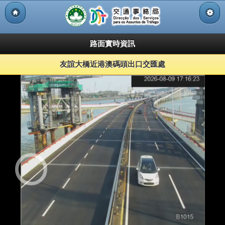
路面實時資訊
友誼大橋近港澳碼頭出口交匯處