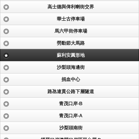
高士德與俾利喇街交界
華士古停車場
馬六甲街停車場
勞動節大馬路
蘇利安圓形地
沙梨頭海邊街
捐血中心
路氹連貫公路下層隧道
青茂口岸-B
青茂口岸-A
沙梨頭南街