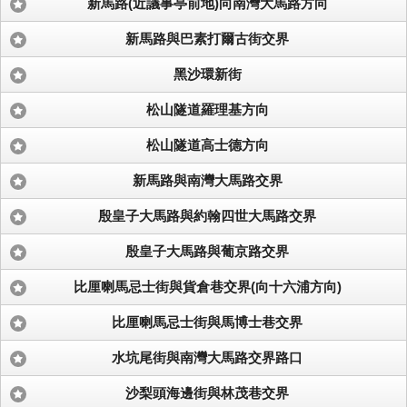
新馬路(近議事亭前地)向南灣大馬路方向
新馬路與巴素打爾古街交界
黑沙環新街
松山隧道羅理基方向
松山隧道高士德方向
新馬路與南灣大馬路交界
殷皇子大馬路與約翰四世大馬路交界
殷皇子大馬路與葡京路交界
比厘喇馬忌士街與貨倉巷交界(向十六浦方向)
比厘喇馬忌士街與馬博士巷交界
水坑尾街與南灣大馬路交界路口
沙梨頭海邊街與林茂巷交界