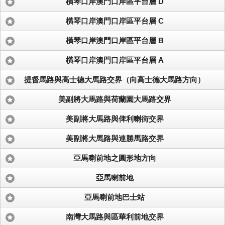
橫琴口岸澳門口岸區平台層 D
橫琴口岸澳門口岸區平台層 C
橫琴口岸澳門口岸區平台層 B
橫琴口岸澳門口岸區平台層 A
提督馬路與高士德大馬路交界（向高士德大馬路方向）
美副將大馬路與荷蘭園大馬路交界
美副將大馬路與俾利喇街交界
美副將大馬路與連勝馬路交界
亞馬喇前地之圓形地方向
亞馬喇前地
亞馬喇前地巴士站
南灣大馬路與區華利前地交界