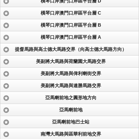
橫琴口岸澳門口岸區平台層 D
橫琴口岸澳門口岸區平台層 C
橫琴口岸澳門口岸區平台層 B
橫琴口岸澳門口岸區平台層 A
提督馬路與高士德大馬路交界（向高士德大馬路方向）
美副將大馬路與荷蘭園大馬路交界
美副將大馬路與俾利喇街交界
美副將大馬路與連勝馬路交界
亞馬喇前地之圓形地方向
亞馬喇前地
亞馬喇前地巴士站
南灣大馬路與區華利前地交界