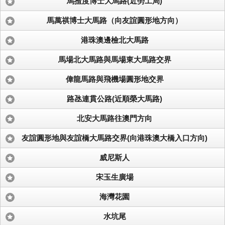
馬揸度博士大馬路(近勞工局)
馬萬祺博士大馬路（向友誼圓形地方向）
港珠澳邊檢北大馬路
馬場北大馬路與馬場東大馬路交界
偉龍馬路與飛機場圓形地交界
路氹連貫公路(近順榮大馬路)
北安大馬路往澳門方向
友誼圓形地與友誼橋大馬路交界(向港珠澳大橋入口方向)
威尼斯人
宋玉生廣場
海灣花園
水坑尾