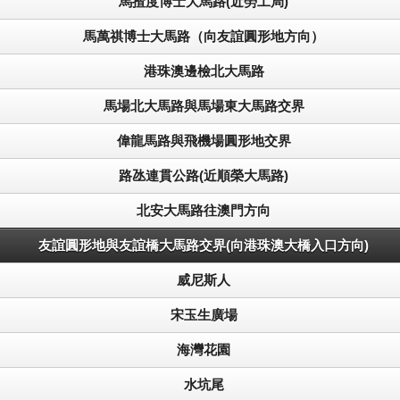
馬揸度博士大馬路(近勞工局)
馬萬祺博士大馬路（向友誼圓形地方向）
港珠澳邊檢北大馬路
馬場北大馬路與馬場東大馬路交界
偉龍馬路與飛機場圓形地交界
路氹連貫公路(近順榮大馬路)
北安大馬路往澳門方向
友誼圓形地與友誼橋大馬路交界(向港珠澳大橋入口方向)
威尼斯人
宋玉生廣場
海灣花園
水坑尾