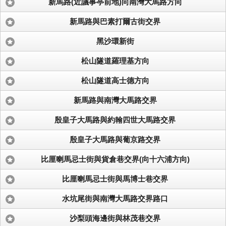
新馬路(近議事亭前地)向南灣大馬路方向
新馬路與巴素打爾古街交界
黑沙環新街
松山隧道羅理基方向
松山隧道高士德方向
新馬路與南灣大馬路交界
殷皇子大馬路與約翰四世大馬路交界
殷皇子大馬路與葡京路交界
比厘喇馬忌士街與貨倉巷交界(向十六浦方向)
比厘喇馬忌士街與馬博士巷交界
水坑尾街與南灣大馬路交界路口
沙梨頭海邊街與林茂巷交界