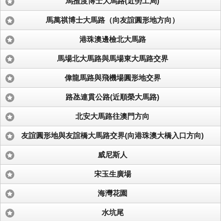
馬揸度博士大馬路(近勞工局)
馬萬祺博士大馬路（向友誼圓形地方向）
港珠澳邊檢北大馬路
馬場北大馬路與馬場東大馬路交界
偉龍馬路與飛機場圓形地交界
路氹連貫公路(近順榮大馬路)
北安大馬路往澳門方向
友誼圓形地與友誼橋大馬路交界(向港珠澳大橋入口方向)
威尼斯人
宋玉生廣場
海灣花園
水坑尾