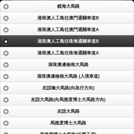
鏡海大馬路
港珠澳人工島往澳門通關車道B
港珠澳人工島往澳門通關車道A
港珠澳人工島往珠海通關車道B
港珠澳人工島往珠海通關車道A
港珠澳邊檢南大馬路
港珠澳邊檢南大馬路 (入境車道)
友誼橋大馬路(向氹仔方向)
友誼大馬路(向馬揸度博士大馬路方向)
友誼大馬路
馬揸度博士大馬路