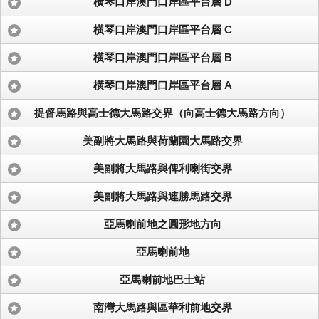
橫琴口岸澳門口岸區平台層 D
橫琴口岸澳門口岸區平台層 C
橫琴口岸澳門口岸區平台層 B
橫琴口岸澳門口岸區平台層 A
提督馬路與高士德大馬路交界（向高士德大馬路方向）
美副將大馬路與荷蘭園大馬路交界
美副將大馬路與俾利喇街交界
美副將大馬路與連勝馬路交界
亞馬喇前地之圓形地方向
亞馬喇前地
亞馬喇前地巴士站
南灣大馬路與區華利前地交界