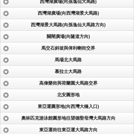
西灣湖廣場(向孫逸仙大馬路)
西灣湖廣場(向西灣湖景大馬路)
西灣湖景大馬路(向孫逸仙大馬路方向)
關閘廣場(向隧道方向)
馬交石斜坡與俾利喇街交界
馬場北大馬路
慕拉士大馬路
高偉樂街與荷蘭園大馬路交界
北安圓形地
東亞運圓形地(向西灣大橋入口)
奧林匹克游泳館圓形地往望德聖母灣大馬路方向
東亞運街往東亞運大馬路方向