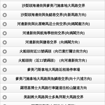
沙梨頭海邊街與爹美刁施拿地大馬路交界
沙梨頭海邊街與魚鰓巷交界(向新馬路方向)
河邊新街與比厘喇馬忌士街交界(向媽閣廟方向)
河邊新街與航海學校街交界(向媽閣方向)
河邊新街與鹽巷交界（向媽閣方向）
火船頭街近11號碼頭（向巴素打爾古街方向)
火船頭街（近11號碼頭）（向河邊新街方向）
爹美刁斯拿地大馬路近栢港停車場
爹美刁施拿地大馬路與魚鱗巷交界(向十六浦方向)
羅理基博士大馬路行車隧道往松山隧道方向
美副將大馬路與士多鳥拜斯大馬路交界