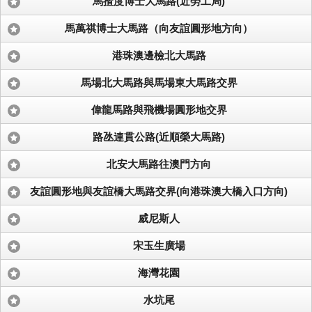
馬揸度博士大馬路(近勞工局)
馬萬祺博士大馬路（向友誼圓形地方向）
港珠澳邊檢北大馬路
馬場北大馬路與馬場東大馬路交界
偉龍馬路與飛機場圓形地交界
路氹連貫公路(近順榮大馬路)
北安大馬路往澳門方向
友誼圓形地與友誼橋大馬路交界(向港珠澳大橋入口方向)
威尼斯人
宋玉生廣場
海灣花園
水坑尾