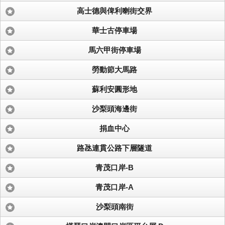
高士德與俾利喇街交界
華士古停車場
馬六甲街停車場
勞動節大馬路
蘇利安圓形地
沙梨頭海邊街
捐血中心
路氹連貫公路下層隧道
青茂口岸-B
青茂口岸-A
沙梨頭南街