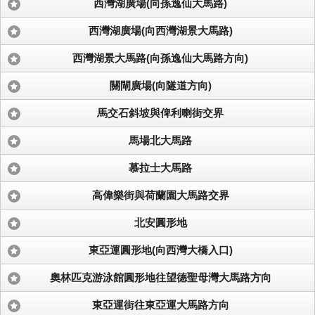
西灣湖廣場(向孫逸仙大馬路)
西灣湖廣場(向西灣湖景大馬路)
西灣湖景大馬路(向孫逸仙大馬路方向)
關閘廣場(向隧道方向)
馬交石斜坡與俾利喇街交界
馬場北大馬路
慕拉士大馬路
高偉樂街與荷蘭園大馬路交界
北安圓形地
東亞運圓形地(向西灣大橋入口)
奧林匹克游泳館圓形地往望德聖母灣大馬路方向
東亞運街往東亞運大馬路方向