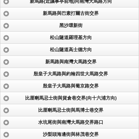
新馬路(近議事亭前地)向南灣大馬路方向
新馬路與巴素打爾古街交界
黑沙環新街
松山隧道羅理基方向
松山隧道高士德方向
新馬路與南灣大馬路交界
殷皇子大馬路與約翰四世大馬路交界
殷皇子大馬路與葡京路交界
比厘喇馬忌士街與貨倉巷交界(向十六浦方向)
比厘喇馬忌士街與馬博士巷交界
水坑尾街與南灣大馬路交界路口
沙梨頭海邊街與林茂巷交界