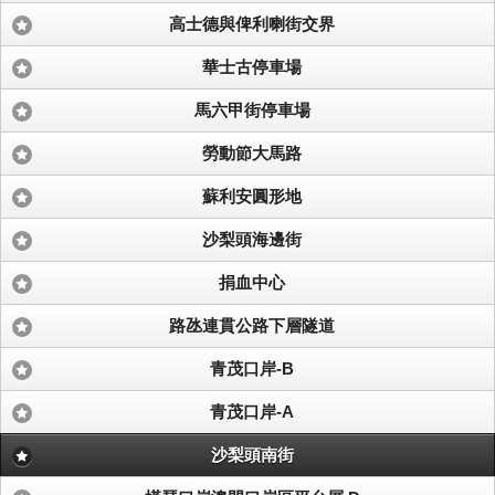
高士德與俾利喇街交界
華士古停車場
馬六甲街停車場
勞動節大馬路
蘇利安圓形地
沙梨頭海邊街
捐血中心
路氹連貫公路下層隧道
青茂口岸-B
青茂口岸-A
沙梨頭南街