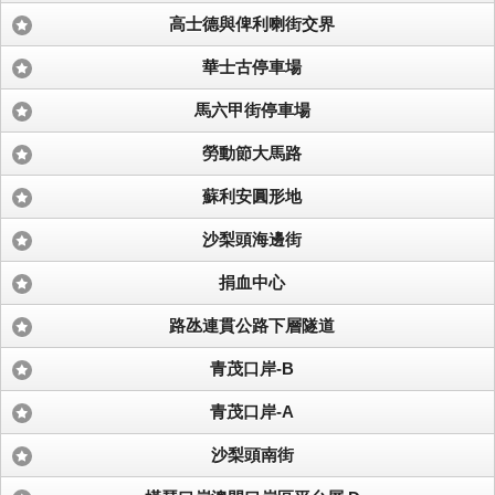
高士德與俾利喇街交界
華士古停車場
馬六甲街停車場
勞動節大馬路
蘇利安圓形地
沙梨頭海邊街
捐血中心
路氹連貫公路下層隧道
青茂口岸-B
青茂口岸-A
沙梨頭南街