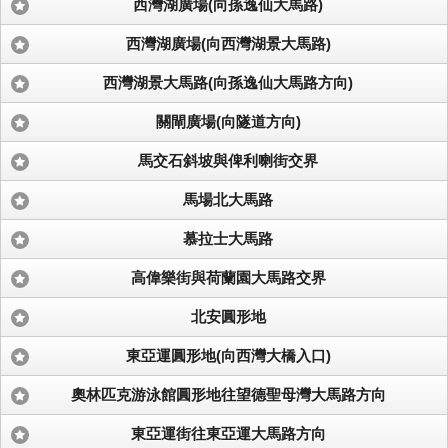
西灣湖廣場(向孫逸仙大馬路)
西灣湖廣場(向西灣湖景大馬路)
西灣湖景大馬路(向孫逸仙大馬路方向)
關閘廣場(向隧道方向)
馬交石斜坡與俾利喇街交界
馬場北大馬路
慕拉士大馬路
高偉樂街與荷蘭園大馬路交界
北安圓形地
東亞運圓形地(向西灣大橋入口)
奧林匹克游泳館圓形地往望德聖母灣大馬路方向
東亞運街往東亞運大馬路方向