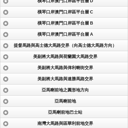
橫琴口岸澳門口岸區平台層 D
橫琴口岸澳門口岸區平台層 C
橫琴口岸澳門口岸區平台層 B
橫琴口岸澳門口岸區平台層 A
提督馬路與高士德大馬路交界（向高士德大馬路方向）
美副將大馬路與荷蘭園大馬路交界
美副將大馬路與俾利喇街交界
美副將大馬路與連勝馬路交界
亞馬喇前地之圓形地方向
亞馬喇前地
亞馬喇前地巴士站
南灣大馬路與區華利前地交界