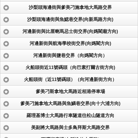
沙梨頭海邊街與爹美刁施拿地大馬路交界
沙梨頭海邊街與魚鰓巷交界(向新馬路方向)
河邊新街與比厘喇馬忌士街交界(向媽閣廟方向)
河邊新街與航海學校街交界(向媽閣方向)
河邊新街與鹽巷交界（向媽閣方向）
火船頭街近11號碼頭（向巴素打爾古街方向)
火船頭街（近11號碼頭）（向河邊新街方向）
爹美刁斯拿地大馬路近栢港停車場
爹美刁施拿地大馬路與魚鱗巷交界(向十六浦方向)
羅理基博士大馬路行車隧道往松山隧道方向
美副將大馬路與士多鳥拜斯大馬路交界