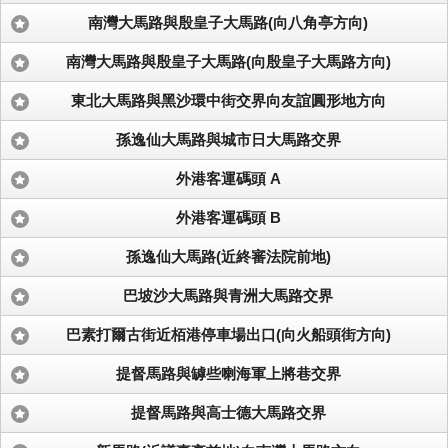
南灣大馬路與殷皇子大馬路(向八角亭方向)
南灣大馬路與殷皇子大馬路(向殷皇子大馬路方向)
東北大馬路與黑沙環中街交界向友誼圓形地方向
孫逸仙大馬路與城市日大馬路交界
外港客運碼頭 A
外港客運碼頭 B
孫逸仙大馬路(近終審法院前地)
巴坡沙大馬路與青洲大馬路交界
巴素打爾古街近栢港停車場出口(向火船頭街方向)
提督馬路與罅些喇海軍上將巷交界
提督馬路與高士德大馬路交界