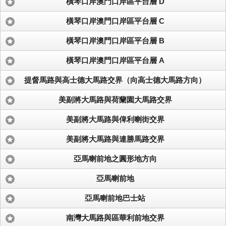
橫琴口岸澳門口岸區平台層 D
橫琴口岸澳門口岸區平台層 C
橫琴口岸澳門口岸區平台層 B
橫琴口岸澳門口岸區平台層 A
提督馬路與高士德大馬路交界（向高士德大馬路方向）
美副將大馬路與荷蘭園大馬路交界
美副將大馬路與俾利喇街交界
美副將大馬路與連勝馬路交界
亞馬喇前地之圓形地方向
亞馬喇前地
亞馬喇前地巴士站
南灣大馬路與區華利前地交界