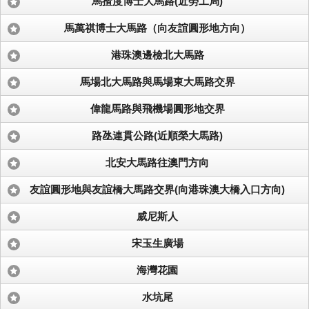
馬揸度博士大馬路(近勞工局)
馬萬祺博士大馬路（向友誼圓形地方向）
港珠澳邊檢北大馬路
馬場北大馬路與馬場東大馬路交界
偉龍馬路與飛機場圓形地交界
路氹連貫公路(近順榮大馬路)
北安大馬路往澳門方向
友誼圓形地與友誼橋大馬路交界(向港珠澳大橋入口方向)
威尼斯人
宋玉生廣場
海灣花園
水坑尾